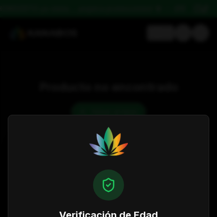
HONGOSTO ya viene… ¡espera promociones! 🍄
•
KANABOS 
KANABOS
ES
Producto no encontrado
Volver al inicio
Verificación de Edad